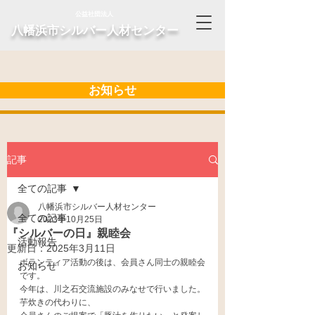
公益社団法人
​八幡浜市シルバー人材センター
お知らせ
記事
全ての記事
八幡浜市シルバー人材センター
全ての記事
2023年10月25日
『シルバーの日』親睦会
活動報告
更新日：
2025年3月11日
ボランティア活動の後は、会員さん同士の親睦会
お知らせ
です。
今年は、川之石交流施設のみなせで行いました。
芋炊きの代わりに、